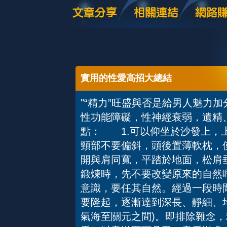
實用的性愛高招大總結
"“精力”旺盛與否是給男人魅力
性功能障礙，性神經衰弱，遺
點： 1.可以仰坐於沙發上，
頸部不要偏斜，頭後置薄軟枕，使
開與肩同寬，平踏於地面，松肩
鍛煉時，先不要改變原來的自然
意識，要任其自然。經過一段時
要隆起，逐漸達到深長、靜細、
氣海至關元之間)。即排除雜念