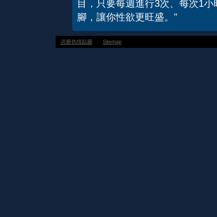
目，只要每週進行3次、每次1
腳，讓你性欲更旺盛。"
洪爺色情貼圖
：
Sitemap