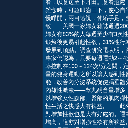
看，以意送至下丹田。意看溢處
雜念時，可急叩齒三下，使心自
慢睜開，兩目遠視，伸縮手足，
致 美國一家婦女雜誌通過20
婦女有83%的人每週至少有3次
鍛煉後更易引起性欲，31%性行
發展到頂點。調查研究還表明，
專家們認為，只要每週運動2～4
率控制在100～124次/分之
量的健身運動之所以讓人感到性
能，改善內分泌系統促使腦垂體
內雄性激素——睾丸酮含量增多
以增強女性腹部、臀部的肌肉彈
性生活之快感大有裨益。 此外
對增加性欲也是大有好處的。運
增高，這亦對增強性欲有所裨益